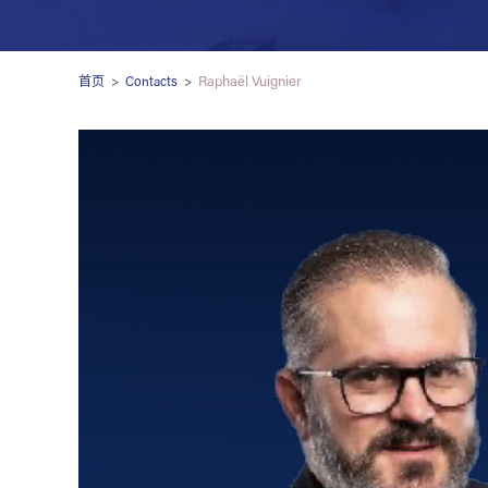
Raphaël Vuignier
首页
>
Contacts
>